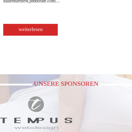
hallenturnfest.jimdosite.com…
weiterlesen
UNSERE SPONSOREN